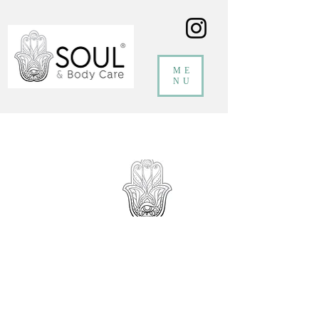
ME
NU