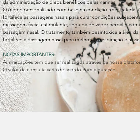
da administração de óleos benéficos pelas narinas.
O óleo é personalizado com base na condição a ser tratada. A 
fortalece as passagens nasais para curar condições subjacent
massagem facial estimulante, seguida de vapor herbal e admin
passagem nasal. O tratamento também desintoxica a área da 
fortalece a passagem nasal para melhorar a respiração e alivi
NOTAS IMPORTANTES:
As marcações tem que ser realizados através da nossa plataf
O valor da consulta varia de acordo com a duração.