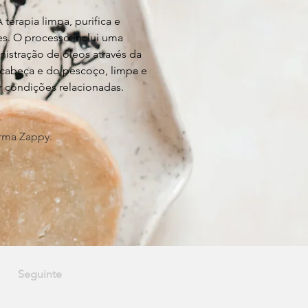
terapia limpa, purifica e 
es. O processo inclui uma 
istração de óleos através da 
cabeça e do pescoço, limpa e 
ar condições relacionadas.
orma Zappy.
Seguinte