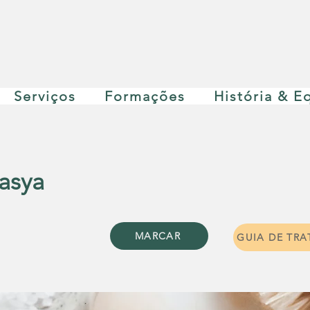
Serviços
Formações
História & E
asya
MARCAR
GUIA DE TR