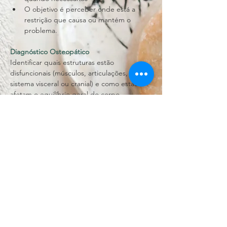
O objetivo é perceber onde está a 
restrição que causa ou mantém o 
problema.
Diagnóstico Osteopático
Identificar quais estruturas estão 
disfuncionais (músculos, articulações, fáscia, 
sistema visceral ou cranial) e como estas 
afetam o equilíbrio geral do corpo.
Tratamento manual
Dependendo da avaliação, podem ser 
utilizadas técnicas como:
Manipulações articulares;
Mobilizações suaves;
Técnicas miofasciais (libertação de 
tensões musculares e fasciais);
Técnicas cranianas;
Técnicas viscerais
O foco é restaurar mobilidade, 
diminuir dor e melhorar a função.