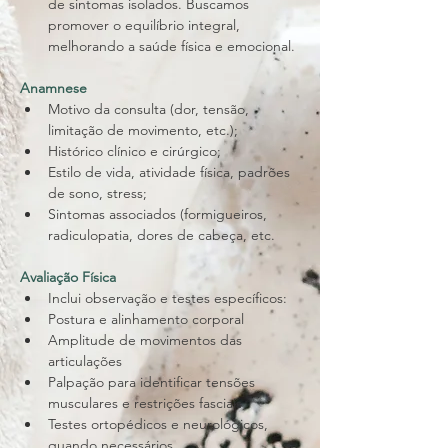
de sintomas isolados. Buscamos 
promover o equilíbrio integral, 
melhorando a saúde física e emocional.
Anamnese
Motivo da consulta (dor, tensão, 
limitação de movimento, etc.);
Histórico clínico e cirúrgico;
Estilo de vida, atividade física, padrões 
de sono, stress;
Sintomas associados (formigueiros, 
radiculopatia, dores de cabeça, etc.
Avaliação Física
​Inclui observação e testes específicos:
Postura e alinhamento corporal
Amplitude de movimentos das 
articulações
Palpação para identificar tensões 
musculares e restrições fasciais
Testes ortopédicos e neurológicos, 
quando necessários