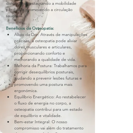
disfunções, restaurando a mobilidade 
perdida e promovendo a circulação 
saudável.
Benefícios da Osteopatia:
Alívio da Dor: Através de manipulações 
precisas, a osteopatia pode aliviar 
dores musculares e articulares, 
proporcionando conforto e 
melhorando a qualidade de vida.
Melhoria da Postura: Trabalhamos para 
corrigir desequilíbrios posturais, 
ajudando a prevenir lesões futuras e 
promovendo uma postura mais 
ergonómica.
Equilíbrio Energético: Ao restabelecer 
o fluxo de energia no corpo, a 
osteopatia contribui para um estado 
de equilíbrio e vitalidade.
Bem-estar Integral: O nosso 
compromisso vai além do tratamento 