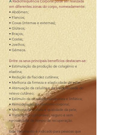
A 
Radiofrequência Corporal pode ser realizada 
em diferentes zonas do corpo, nomeadamente
:
• Abdómen;
• Flancos;
• Coxas (internas e externas);
• Glúteos;
• Braços;
• Costas;
• Joelhos;
• Gémeos.
Entre os seus principais benefícios destacam-se:
• Estimulação da produção de colagénio e 
elastina;
• Redução da flacidez cutânea;
• Melhoria da firmeza e elasticidade da pele;
• Atenuação da celulite e da irregularidade do 
relevo cutâneo;
• Estímulo da circulação sanguínea e linfática;
• Remodelação do contorno corporal;
• Melhoria da textura e qualidade da pele;
• Tratamento confortável, seguro e sem 
necessidade de tempo de recuperação.
Este tratamento é indicado para pessoas que 