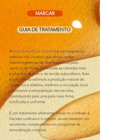
MARCAR
GUIA DE TRATAMENTO
A 
Radiofrequência Corporal
 é um tratamento 
estético não invasivo que utiliza ondas 
eletromagnéticas de alta frequência para 
aquecer de forma controlada as camadas mais 
profundas da pele e do tecido subcutâneo. Este 
aquecimento estimula a produção natural de 
colagénio e elastina, melhora a circulação local 
e promove a remodelação dos tecidos, 
contribuindo para uma pele mais firme, 
tonificada e uniforme.
É um tratamento altamente eficaz no combate à 
flacidez cutânea e à celulite, sendo também um 
excelente complemento em programas de 
remodelação corporal.