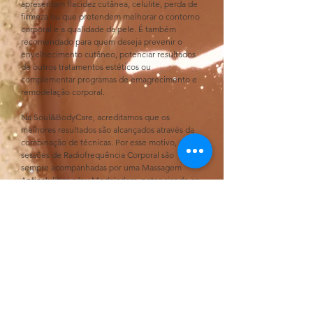
apresentam flacidez cutânea, celulite, perda de 
firmeza ou que pretendem melhorar o contorno 
corporal e a qualidade da pele. É também 
recomendado para quem deseja prevenir o 
envelhecimento cutâneo, potenciar resultados 
de outros tratamentos estéticos ou 
complementar programas de emagrecimento e 
remodelação corporal.
Na Soul&BodyCare, acreditamos que os 
melhores resultados são alcançados através da 
combinação de técnicas. Por esse motivo, as 
sessões de Radiofrequência Corporal são 
sempre acompanhadas por uma Massagem 
Anticelulítica e/ou Modeladora, potenciando os 
efeitos do tratamento, estimulando ainda mais a 
circulação, favorecendo a mobilização dos 
tecidos e proporcionando resultados mais 
eficazes e duradouros. Assim, a radiofrequência 
nunca é realizada de forma isolada, mas 
integrada num protocolo personalizado de 
remodelação corporal.
Especialista disponível para marcação:
Paula Carvalho