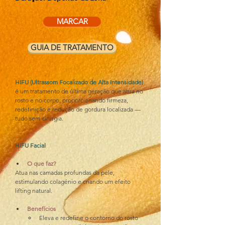
MARCAR
GUIA DE TRATAMENTO
HIFU (Ultrassom Focalizado de Alta Intensidade)
é um tratamento de última geração que atua no 
rosto e no corpo, proporcionando firmeza, 
redefinição e redução de gordura localizada — 
tudo sem cirurgia.
HIFU Facial
O que faz?
Atua nas camadas profundas da pele, 
estimulando colagénio e criando um efeito 
lifting natural.
Benefícios
Eleva e redefine o contorno do rosto