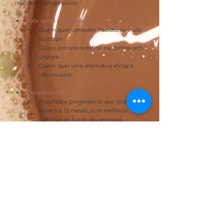
resultados progressivos.
Para quem é indicado?
Quem quer combater flacidez no rosto 
ou corpo
Quem procura redefinir contornos sem 
cirurgia
Quem quer uma alternativa eficaz e 
não invasiva
Durabilidade
Resultados progressivos que podem 
durar 6 a 12 meses, com melhoria 
contínua ao longo das semanas.
Porque escolher HIFU?
Um tratamento completo que atua de dentro 
para fora, promovendo resultados naturais, 
duradouros e visíveis — seja no rosto ou no 
corpo.
Observações 
O hifu é um serviço que recomendamos 
prestado pela nossa parceira. O diagnóstico é 
feito no nosso espaço mas a aplicação será no 