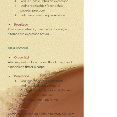
Reduz rugas e linhas de expressão
Melhora a flacidez (bochechas, 
papada, pescoço)
Pele mais firme e rejuvenescida
Resultado
Rosto mais definido, jovem e tonificado, sem 
alterar a tua expressão natural.
HIFU Corporal
O que faz?
Atua na gordura localizada e flacidez, ajudando 
a modelar e firmar o corpo.
Benefícios
Redução de gordura localizada
Melhora da flacidez corporal
Contornos mais definidos (abdómen, 
coxas, braços, glúteos)
Pele mais firme e uniforme
Resultado
Corpo mais esculpido, firme e harmonioso, com 