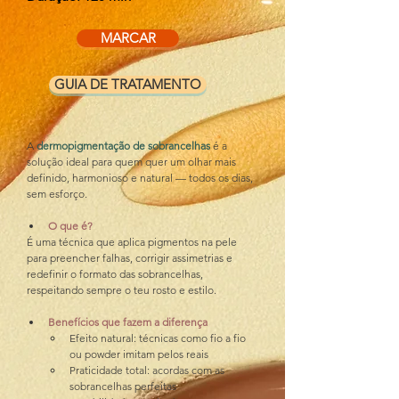
MARCAR
GUIA DE TRATAMENTO
A
 dermopigmentação de sobrancelhas 
é a 
solução ideal para quem quer um olhar mais 
definido, harmonioso e natural — todos os dias, 
sem esforço.
O que é?
É uma técnica que aplica pigmentos na pele 
para preencher falhas, corrigir assimetrias e 
redefinir o formato das sobrancelhas, 
respeitando sempre o teu rosto e estilo.
Benefícios que fazem a diferença
Efeito natural: técnicas como fio a fio 
ou powder imitam pelos reais
Praticidade total: acordas com as 
sobrancelhas perfeitas