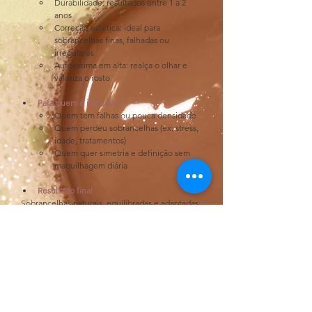
Durabilidade: resultados entre 1 a 2 
anos
Correção estética: ideal para 
sobrancelhas finas, falhadas ou 
irregulares
Autoestima em alta: realça o olhar e 
valoriza o rosto
Para quem é indicado?
Quem tem falhas ou pouca densidade
Quem perdeu sobrancelhas (ex: stress, 
idade, tratamentos)
Quem quer simetria e definição sem 
maquilhagem diária
Resultado final
Sobrancelhas naturais, equilibradas e adaptadas 
ao teu rosto, sem aquele aspeto artificial — 
apenas uma versão mais bonita de ti
Especialista disponível para marcação:
Ivanilda Cavalcante
NOTAS IMPORTANTES:
Verifique sempre o nosso guia de tratamento.