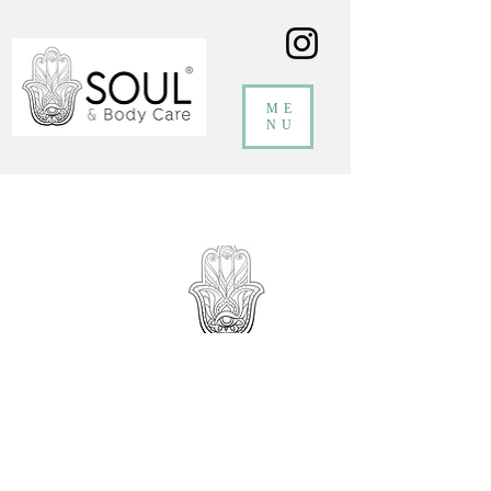
ME
NU