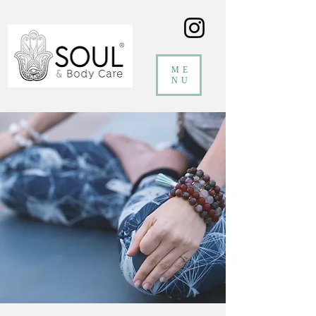
ME
NU