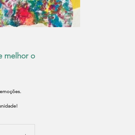
e melhor o
 emoções. 
unidade!