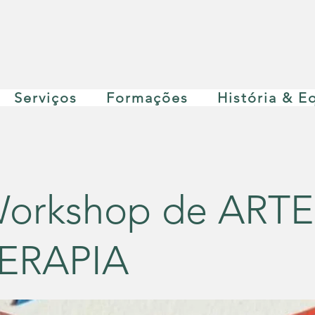
Serviços
Formações
História & E
orkshop de ARTE
ERAPIA