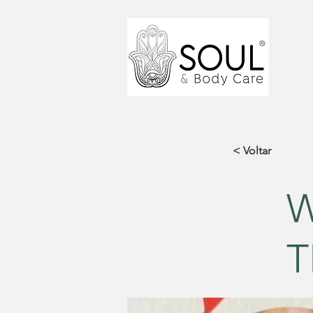
< Voltar
W
T