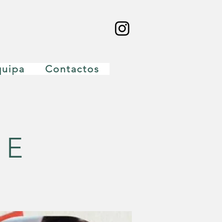
quipa
Contactos
 E