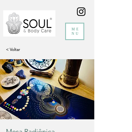
ME
NU
< Voltar
Mesa Radiônica