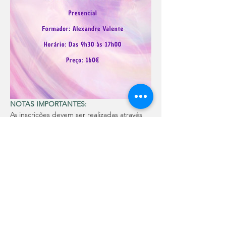
NOTAS IMPORTANTES:
As inscrições devem ser realizadas através 
do link para o formulário disponibilizado ou 
através do email: 
info.soulbodycare@gmail.com
O pagamento poderá ser feito através de: 
Mbway: 969 323 390
Transferência bancária: 
Conta: 0247003933900
IBAN: PT50003502470000393390009
BIC SWIFT: CGDIPTPL
Após pagamento é 
obrigatório
 o envio 