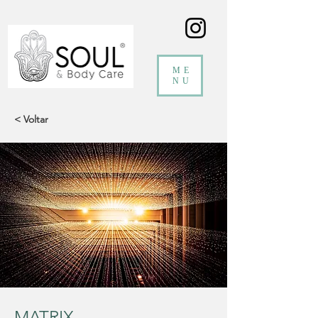
ME
NU
< Voltar
MATRIX