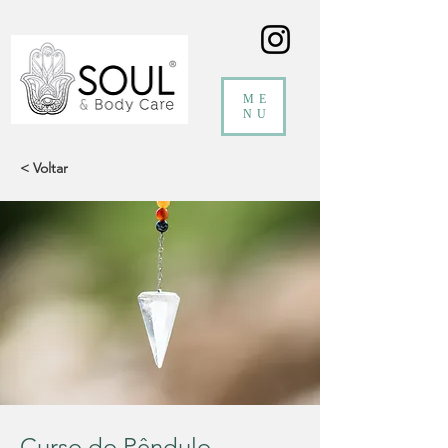
ME
NU
< Voltar
Curso do Pêndulo