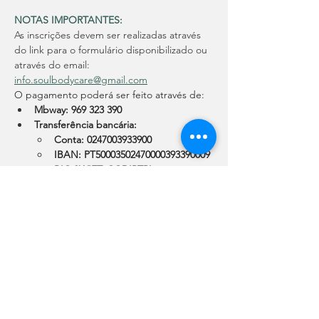
NOTAS IMPORTANTES:
As inscrições devem ser realizadas através 
do link para o formulário disponibilizado ou 
através do email: 
info.soulbodycare@gmail.com
O pagamento poderá ser feito através de: 
Mbway: 969 323 390
Transferência bancária: 
Conta: 0247003933900
IBAN: PT50003502470000393390009
BIC SWIFT: CGDIPTPL
Após pagamento é 
obrigatório
 o envio 
do comprovativo para o 
email:
info.soulbodycare@gmail.com
.
Formador(es)