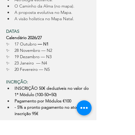
O Caminho da Alma (no mapa).
A proposta evolutiva no Mapa.
A visão holística no Mapa Natal.
DATAS 
Calendário 2026/27
✨    17 Outubro 
— N1
✨    28 Novembro — N2
✨    19 Dezambro — N3
✨    23 Janeiro  — N4
✨    20 Fevereiro — N5
INCRIÇÃO:
INSCRIÇÃO 50€ deduzíveis no valor do 
1* Módulo (100-50=50)
Pagamento por Módulos €100
- 5% a pronto pagamento no ato da 
inscrição 95€
NOTAS IMPORTANTES: