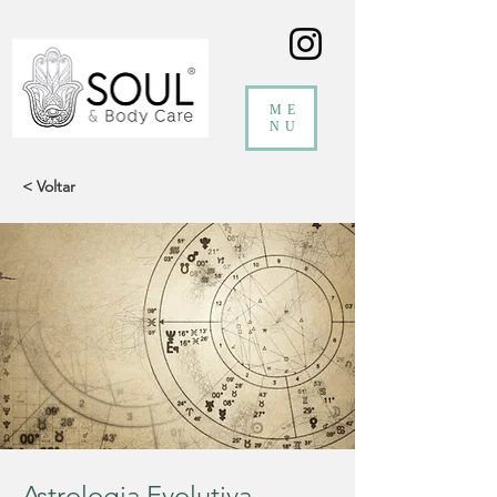
ME
NU
< Voltar
Astrologia Evolutiva